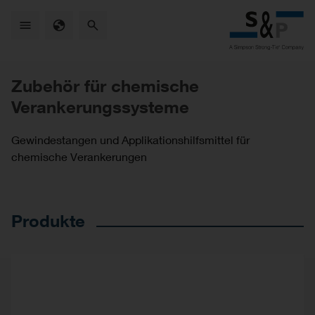
Skip
to
main
content
Zubehör für chemische
Verankerungssysteme
Gewindestangen und Applikationshilfsmittel für
chemische Verankerungen
Produkte