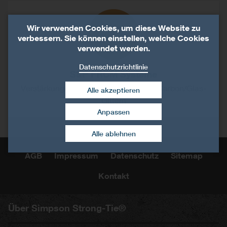
Wir verwenden Cookies, um diese Website zu
verbessern. Sie können einstellen, welche Cookies
verwendet werden.
Datenschutzrichtlinie
S&P FRCM Systeme
Verstärkungen mit Spezialmörtel und Carbon/Glas-
Alle akzeptieren
Gittern
Anpassen
Zustimmung widerrufen
Alle ablehnen
AGB
Impressum
Datenschutz
Sitemap
Kontakt
Über Simpson Strong-Tie®