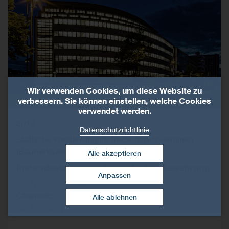
Wir verwenden Cookies, um diese Website zu
verbessern. Sie können einstellen, welche Cookies
verwendet werden.
2012
Datenschutzrichtlinie
Statische Verstärkung im Trockenspritzverfahren
(Bauwerksverstärkung)
Alle akzeptieren
Instandsetzung von korrodierter Bewehrung
Anpassen
Kaufhaus Schocken
Zustimmung widerrufen
Chemnitz
Alle ablehnen
Deutschland