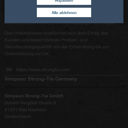
Anpassen
Zustimmung widerrufen
Seit 2012 ist S&P eine Tochtergesellschaft von Simpson
Alle ablehnen
Strong-Tie, einem internationalen Bauzulieferer mit Sitz in
Kalifornien und mehreren Niederlassungen in Europa.
Das Unternehmen verpflichtet sich dem Erfolg des
Kunden und bietet höchste Produkt- und
Dienstleistungsqualität von der Entwicklung bis zur
Unterstützung vor Ort.
https://www.strongtie.com
Simpson Strong-Tie Germany
Simpson Strong-Tie GmbH
Hubert-Vergölst-Straße 6
61231
Bad Nauheim
Deutschland