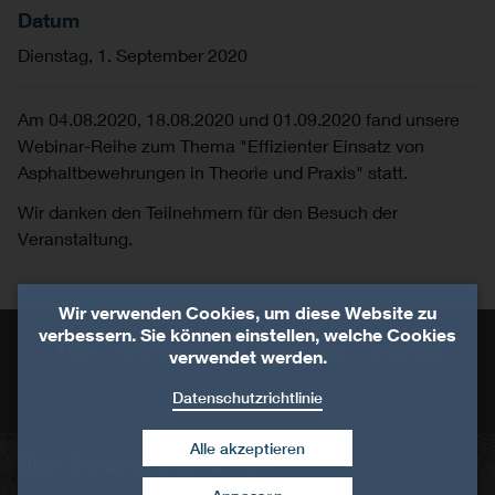
Datum
Dienstag, 1. September 2020
Am 04.08.2020, 18.08.2020 und 01.09.2020 fand unsere
Webinar-Reihe zum Thema "Effizienter Einsatz von
Asphaltbewehrungen in Theorie und Praxis" statt.
Wir danken den Teilnehmern für den Besuch der
Veranstaltung.
Wir verwenden Cookies, um diese Website zu
verbessern. Sie können einstellen, welche Cookies
AGB
Impressum
Datenschutz
Sitemap
verwendet werden.
Kontakt
Datenschutzrichtlinie
Alle akzeptieren
Über Simpson Strong-Tie®