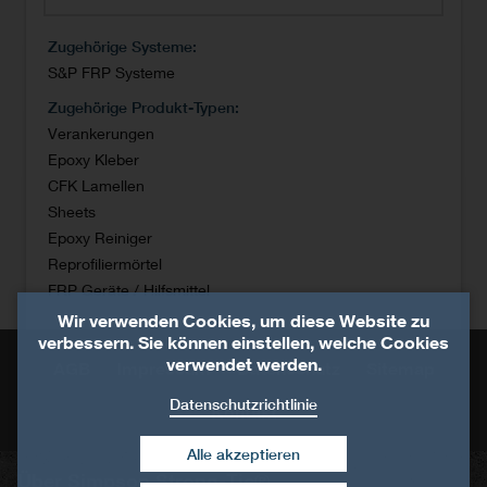
Zugehörige Systeme
S&P FRP Systeme
Zugehörige Produkt-Typen
Verankerungen
Epoxy Kleber
CFK Lamellen
Sheets
Epoxy Reiniger
Reprofiliermörtel
FRP Geräte / Hilfsmittel
Wir verwenden Cookies, um diese Website zu
verbessern. Sie können einstellen, welche Cookies
verwendet werden.
AGB
Impressum
Datenschutz
Sitemap
Datenschutzrichtlinie
Kontakt
Alle akzeptieren
Über Simpson Strong-Tie®