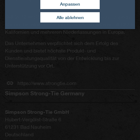
Anpassen
Zustimmung widerrufen
Seit 2012 ist S&P eine Tochtergesellschaft von Simpson
Alle ablehnen
Strong-Tie, einem internationalen Bauzulieferer mit Sitz in
Kalifornien und mehreren Niederlassungen in Europa.
Das Unternehmen verpflichtet sich dem Erfolg des
Kunden und bietet höchste Produkt- und
Dienstleistungsqualität von der Entwicklung bis zur
Unterstützung vor Ort.
https://www.strongtie.com
Simpson Strong-Tie Germany
Simpson Strong-Tie GmbH
Hubert-Vergölst-Straße 6
61231
Bad Nauheim
Deutschland