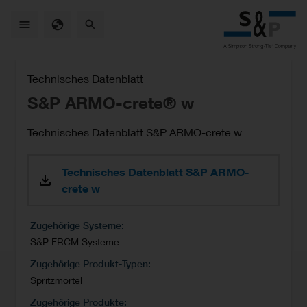
Skip
to
main
content
Technisches Datenblatt
S&P ARMO-crete® w
Technisches Datenblatt S&P ARMO-crete w
Technisches Datenblatt S&P ARMO-
crete w
Zugehörige Systeme
S&P FRCM Systeme
Zugehörige Produkt-Typen
Spritzmörtel
Zugehörige Produkte