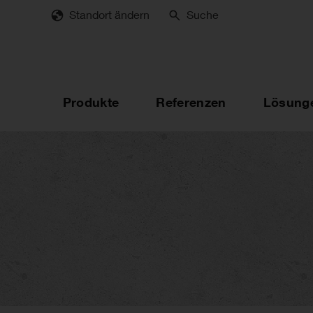
Skip
Standort ändern
Suche
to
main
content
Produkte
Referenzen
Lösung