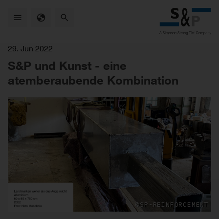
Skip
to
main
content
29. Jun 2022
S&P und Kunst - eine
atemberaubende Kombination
©SP-REINFORCEMENT