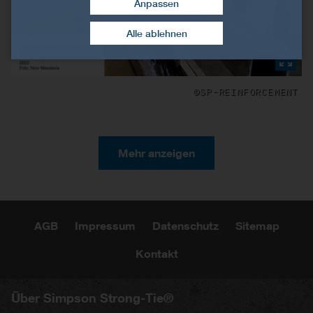
Anpassen
Zustimmung widerrufen
Alle ablehnen
©SP-REINFORCEMENT
Mehr anzeigen
AGB
Impressum
Datenschutz
Sitemap
Kontakt
Über Simpson Strong-Tie®