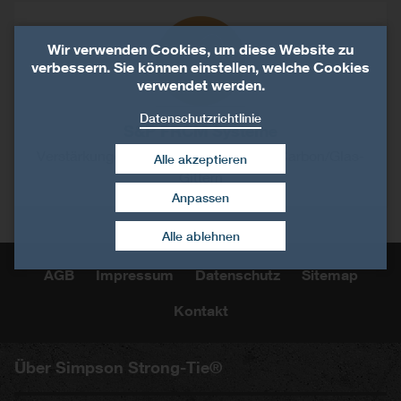
Wir verwenden Cookies, um diese Website zu
verbessern. Sie können einstellen, welche Cookies
verwendet werden.
Datenschutzrichtlinie
S&P FRCM Systeme
Verstärkungen mit Spezialmörtel und Carbon/Glas-
Alle akzeptieren
Gittern
Anpassen
Zustimmung widerrufen
Alle ablehnen
AGB
Impressum
Datenschutz
Sitemap
Kontakt
Über Simpson Strong-Tie®